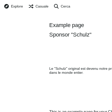
Explore
Casuale
Cerca
Example page
Sponsor "Schulz"
Le "Schulz" original est devenu notre pro
dans le monde entier.
This is an example page for your Ch