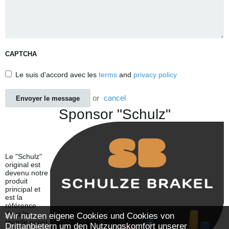
CAPTCHA
Le suis d'accord avec les
terms
and
privacy policy
or
cancel
Envoyer le message
Sponsor "Schulz"
Le "Schulz"
original est
devenu notre
produit
principal et
est la
référence
dans le
Wir nutzen eigene Cookies und Cookies von
monde entier.
Drittanbietern um den Nutzungskomfort unserer