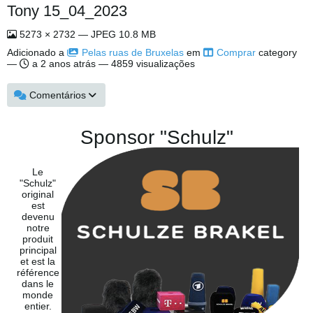
Tony 15_04_2023
5273 × 2732 — JPEG 10.8 MB
Adicionado a
Pelas ruas de Bruxelas
em
Comprar
category
—
a 2 anos atrás
— 4859 visualizações
Comentários
Sponsor "Schulz"
Le
"Schulz"
original
est
devenu
notre
produit
principal
et est la
référence
dans le
monde
entier.