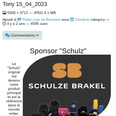
Tony 15_04_2023
5568 × 3712 — JPEG 9.1 MB
Ajouté à
Pelas ruas de Bruxelas
sous
Comprar
category —
il y a 2 ans
— 4595 vues
Commentaires
Sponsor "Schulz"
Le
"Schulz"
original
est
devenu
notre
produit
principal
et est la
référence
dans le
monde
entier.