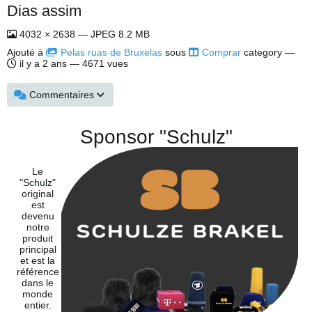
Dias assim
4032 × 2638 — JPEG 8.2 MB
Ajouté à
Pelas ruas de Bruxelas
sous
Comprar
category —
il y a 2 ans
— 4671 vues
Commentaires
Sponsor "Schulz"
Le
"Schulz"
original
est
devenu
notre
produit
principal
et est la
référence
dans le
monde
entier.