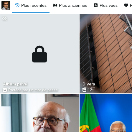
Plus récentes
Plus anciennes
Plus vues
P
Album privé
Divers
Protégé par un mot de passe
12