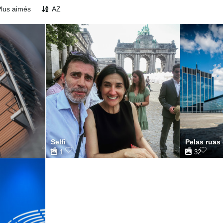
lus aimés
AZ
Selfi
Pelas ruas
1
32