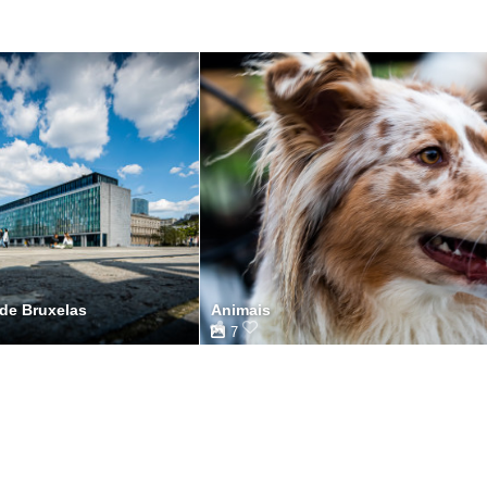
 de Bruxelas
Animais
7