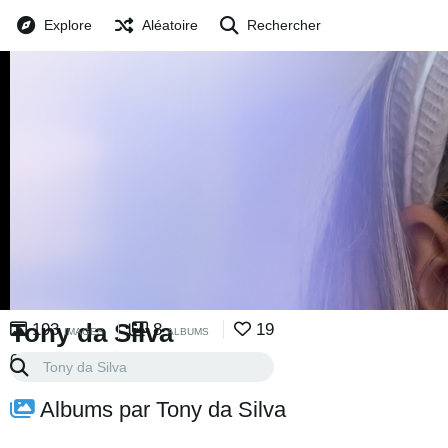
Explore
Aléatoire
Rechercher
Tony da Silva
193
8
19
IMAGES
ALBUMS
0
0
ABONNEMENTS
ABONNÉ
Albums par Tony da Silva