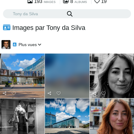
193
8
19
IMAGES
ALBUMS
Images par Tony da Silva
Plus vues