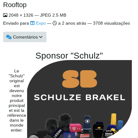
Rooftop
2048 × 1326 — JPEG 2.5 MB
Enviado para
Expo
—
a 2 anos atrás
— 3708 visualizações
Comentários
Sponsor "Schulz"
Le
"Schulz"
original
est
devenu
notre
produit
principal
et est la
référence
dans le
monde
entier.